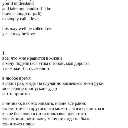
you’ll understand
and take my hand/so I’ll be
brave enough (arp/rit)
to simply call it love
this may well be called love
yes it may be love
1.
все, что мне нравится в жизни
я хочу поделиться этим с тобой, моя дорогая
это может быть смешно
в любое время
всякий раз, когда ты случайно касаешься моей руки
мое сердце пропускает удар
и это приятно
я не знаю, как это назвать, и мне все равно
но нет ничего другого что может с этим сравниться
какое бы слово я ни использовал для этого
это эмоции, которых у меня никогда не было
это что-то новое