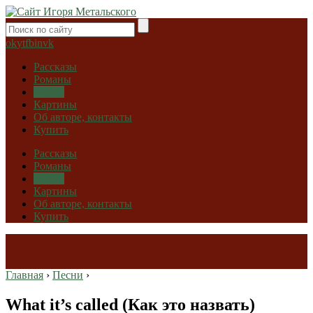
ok
yt
fb
in
vk
Рассказы
Романы
Песни
Картины
Об авторе, контакты
Купить
Рассказы
Романы
Песни
Картины
Об авторе, контакты
Купить
Главная
›
Песни
›
What it’s called (Как это назвать)