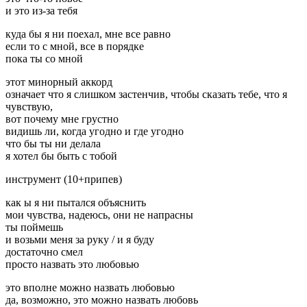
и это из-за тебя
куда бы я ни поехал, мне все равно
если то с мной, все в порядке
пока ты со мной
этот минорный аккорд
означает что я слишком застенчив, чтобы сказать тебе, что я
чувствую,
вот почему мне грустно
видишь ли, когда угодно и где угодно
что бы ты ни делала
я хотел бы быть с тобой
инструмент (10+припев)
как ы я ни пытался объяснить
мои чувства, надеюсь, они не напрасны
ты поймешь
и возьми меня за руку / и я буду
достаточно смел
просто назвать это любовью
это вполне можно назвать любовью
да, возможно, это можно назвать любовь