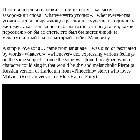
Простая песенка о любви… пришла от языка, меня
заворожили слова «whatever=что угодно», «whenever=когда
угодно» и т. д., выражающие различные чувства на одну и ту
же тему… как только песня была готова, я представил, какой
персонаж мог бы ее спеть, это был бы застенчивый и
меланхоличный Пьеро, который любит Мальвину.
A simple love song… came from language, I was kind of fascinated
by words «whatever», «whenever» etc. expressing various feelings
on the same subject… once the song was done I imagined which
character could sing it, that would be shy and melancholic Pierot (a
Russian version of Harlequin from «Pinocchio» story) who loves
Malvina (Russian version of Blue-Haired Fairy).