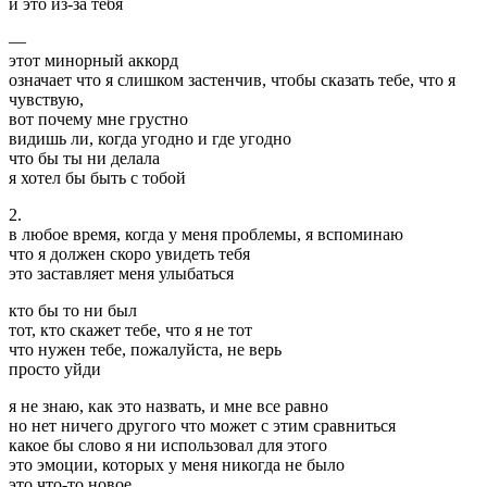
и это из-за тебя
—
этот минорный аккорд
означает что я слишком застенчив, чтобы сказать тебе, что я
чувствую,
вот почему мне грустно
видишь ли, когда угодно и где угодно
что бы ты ни делала
я хотел бы быть с тобой
2.
в любое время, когда у меня проблемы, я вспоминаю
что я должен скоро увидеть тебя
это заставляет меня улыбаться
кто бы то ни был
тот, кто скажет тебе, что я не тот
что нужен тебе, пожалуйста, не верь
просто уйди
я не знаю, как это назвать, и мне все равно
но нет ничего другого что может с этим сравниться
какое бы слово я ни использовал для этого
это эмоции, которых у меня никогда не было
это что-то новое