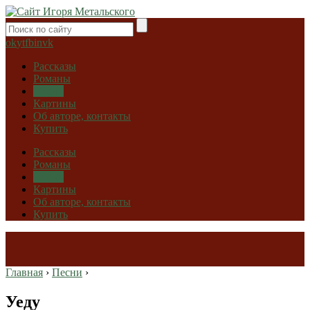
ok
yt
fb
in
vk
Рассказы
Романы
Песни
Картины
Об авторе, контакты
Купить
Рассказы
Романы
Песни
Картины
Об авторе, контакты
Купить
Главная
›
Песни
›
Уеду