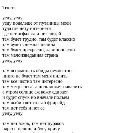
Текст:
уеду, уеду
уеду подальше от путаницы моей
туда где нету интернета
где нет асфальта и нет людей
там будет трудно, там будет классно
там будет снежная целина
там будет прекрасно, лавиноопасно
там малоизведанная страна
уеду, уеду
там вспоминать обиды неуместно
никто не будет там меня пилить
там все честно там интересно
там метр снега за ночь может навалить
а утром солнце аж кожу сдирает
и будет спуск но вначале подъем
там выбирают только фрирайд
там нет тебя и нет ее
уеду, уеду
там нет /оков, там нет дураков
парю в целине и богу кричу