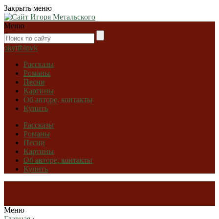
Закрыть меню
Меню
ok
yt
fb
in
vk
Рассказы
Романы
Песни
Картины
Об авторе, контакты
Купить
Рассказы
Романы
Песни
Картины
Об авторе, контакты
Купить
Меню
Главная
›