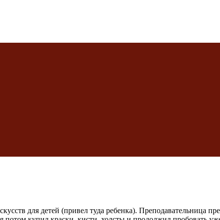
 искусств для детей (привел туда ребенка). Преподавательница п
то я потом купил краски, кисти, холсты и продолжил пробовать уж