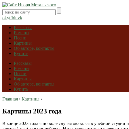
ok
yt
fb
in
vk
Рассказы
Романы
Песни
Картины
Об авторе, контакты
Купить
Рассказы
Романы
Песни
Картины
Об авторе, контакты
Купить
Главная
›
Картины
›
Картины 2023 года
В конце 2023 года я по воле случая оказался в учебной студии
длится 1 час), и я попробовал. И так меня это дело увлекло, ч